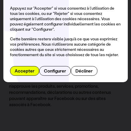
Facebook et de tous nos réseaux sociaux.
Appuyez sur "Accepter" si vous consentez à l’utilisation de
tous les cookies, ou sur "Rejeter" si vous consentez
Clause de non-responsabilité
uniquement à l’utilisation des cookies nécessaires. Vous
pouvez également configurer individuellement les cookies en
Brunch Electronil ne maintient aucune affiliation avec
cliquant sur "Configurer".
Facebook, Inc. ou ses services, ainsi qu’avec d’autres
réseaux sociaux. Par conséquent, il ne prend pas
Cette bannière restera visible jusqu’à ce que vous exprimiez
nécessairement en charge ou n’assume pas comme sien
vos préférences. Nous n’utiliserons aucune catégorie de
le contenu, les expressions ou les commentaires publiés
cookies autres que ceux strictement nécessaires au
fonctionnement du site si vous choisissez de tous les rejeter.
par les abonnés ou d’autres tiers sur les pages de fans du
brunch. Brunch ne contrôle, ne promeut ni n’approuve
aucun type de publicité, de message ou de contenu que
Accepter
Configurer
Décliner
Facebook peut publier sur son site Web ou sur la page
des fans du Brunch. De même, Brunch n’assume ni
n’approuve les produits, services, promotions,
recommandations, déclarations ou autres contenus
pouvant apparaître sur Facebook ou sur des sites
associés à Facebook.